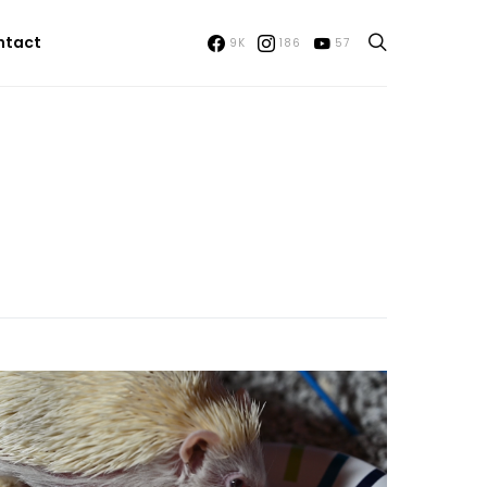
ntact
9K
186
57