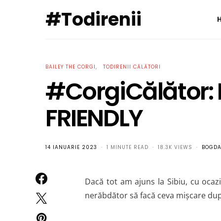
#Todirenii
BAILEY THE CORGI
TODIRENII CĂLĂTORI
#CorgiCălător: M
FRIENDLY
14 IANUARIE 2023
1 MINUTE READ
18.3K VIEWS
BOGD
Dacă tot am ajuns la Sibiu, cu ocazi
nerăbdător să facă ceva mișcare după