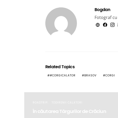
Bogdan
Fotograf cu
Related Topics
#CORGICALATOR
BRASOV
CORGI
ROADTRIP
TODIRENII CĂLĂTORI
În căutarea Târgurilor de Crăciun