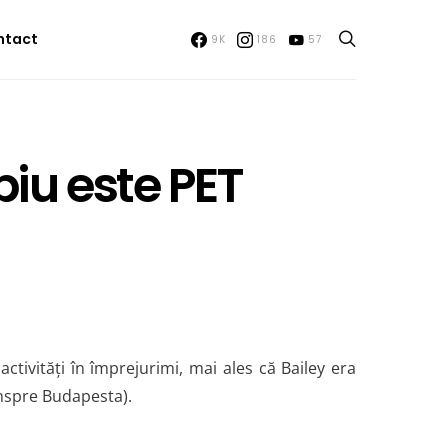
ntact
9K
186
57
biu este PET
 activități în împrejurimi, mai ales că Bailey era
inspre Budapesta).