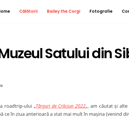
Home
Călătorii
Bailey the Corgi
Fotografie
Co
uzeul Satului din Si
AN
a roadtrip-ului „
Târguri de Crăciun 2022
„, am căutat și alte
 ce în ziua anterioară a stat mai mult în mașina (venind d