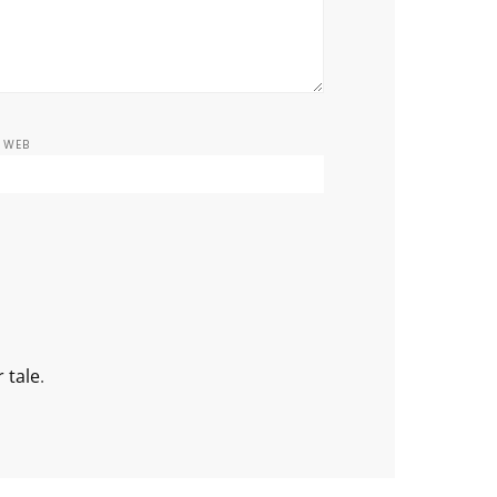
E WEB
 tale
.