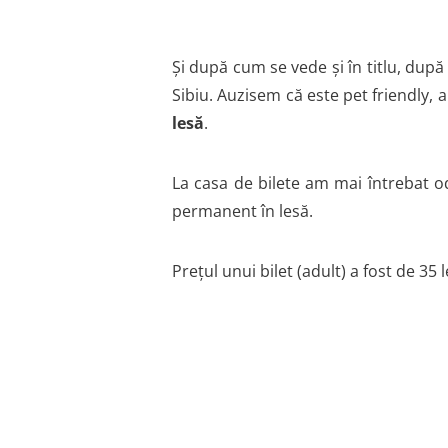
Și după cum se vede și în titlu, dup
Sibiu. Auzisem că este pet friendly, am
lesă
.
La casa de bilete am mai întrebat od
permanent în lesă.
Prețul unui bilet (adult) a fost de 35