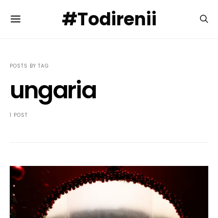
#Todirenii
POSTS BY TAG
ungaria
1 POST